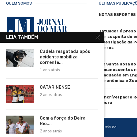
QUEM SOMOS
ÚLTIMAS PUBLICAÇ
NOTAS ESPORTES
Tatuador é preso
por suspeita de 
LEIA TAMBÉM
investigação da Pol
Torres
Cadela resgatada após
R. Manoel de Matos Pereira, 40 -
acidente mobiliza
Centro, Torres - RS, 95560-000
corrente...
IFC Santa Rosa do
Telefone: (51) 3664-4188
remanescentes n
1 ano atrás
graduação em En
Email:
Agronômica e Zoo
comercial@jornaldomar.combr
CATARINENSE
Email:
2 anos atrás
imprensa@jornaldomar.combr
O incrível padre 
Moura
Com a força do Beira
Rio,...
Copyright 2026 – Todos os Direitos Reservados. Desenvolvido e criado por
2 anos atrás
Cadô Agência de Marketing