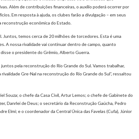
vas. Além de contribuições financeiras, o auxílio poderá ocorrer por
cios. Em resposta à ajuda, os clubes farão a divulgação – em seus
da reconstrução econômica do Estado.
l. Juntos, temos cerca de 20 milhões de torcedores. Esta é uma
s. A nossa rivalidade vai continuar dentro de campo, quanto
, disse o presidente do Grêmio, Alberto Guerra.
juntos pela reconstrução do Rio Grande do Sul. Vamos trabalhar,
 rivalidade Gre-Nal na reconstrução do Rio Grande do Sul”, ressaltou
el Souza; o chefe da Casa Civil, Artur Lemos; o chefe de Gabinete do
zer, Danrlei de Deus; o secretário da Reconstrução Gaúcha, Pedro
re Elmi; e o coordenador da Central Única das Favelas (Cufa), Júnior