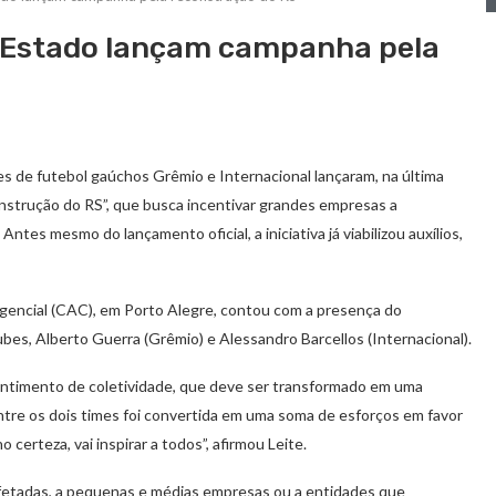
o Estado lançam campanha pela
es de futebol gaúchos Grêmio e Internacional lançaram, na última
onstrução do RS”, que busca incentivar grandes empresas a
es mesmo do lançamento oficial, a iniciativa já viabilizou auxílios,
gencial (CAC), em Porto Alegre, contou com a presença do
bes, Alberto Guerra (Grêmio) e Alessandro Barcellos (Internacional).
ntimento de coletividade, que deve ser transformado em uma
entre os dois times foi convertida em uma soma de esforços em favor
certeza, vai inspirar a todos”, afirmou Leite.
afetadas, a pequenas e médias empresas ou a entidades que