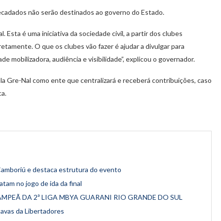
recadados não serão destinados ao governo do Estado.
Esta é uma iniciativa da sociedade civil, a partir dos clubes
retamente. O que os clubes vão fazer é ajudar a divulgar para
dade mobilizadora, audiência e visibilidade”, explicou o governador.
pla Gre-Nal como ente que centralizará e receberá contribuições, caso
ca.
Camboriú e destaca estrutura do evento
tam no jogo de ida da final
CAMPEÃ DA 2ª LIGA MBYA GUARANI RIO GRANDE DO SUL
avas da Libertadores