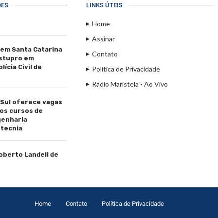
ÕES
LINKS ÚTEIS
Home
Assinar
 em Santa Catarina
Contato
estupro em
ícia Civil de
Política de Privacidade
Rádio Maristela - Ao Vivo
 Sul oferece vagas
os cursos de
genharia
tecnia
Roberto Landell de
Home
Contato
Política de Privacidade