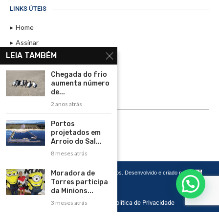
LINKS ÚTEIS
Home
Assinar
LEIA TAMBÉM
Contato
Política de Privacidade
Chegada do frio
aumenta número
Rádio Maristela - Ao Vivo
de...
2 anos atrás
ASSINE
Portos
ASSINE
projetados em
Arroio do Sal...
8 meses atrás
Moradora de
Copyright 2026 – Todos os Direitos Reservados. Desenvolvido e criado por
Cadô
Agência de Marketing
Torres participa
da Minions...
3 meses atrás
Home
Contato
Política de Privacidade