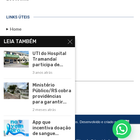
LINKS ÚTEIS
Home
Assinar
LEIA TAMBÉM
Contato
UTI do Hospital
Política de Privacidade
Tramandaí
participa de...
Rádio Maristela - Ao Vivo
3 anos atrás
ASSINE
Ministério
Público/RS cobra
ASSINE
providências
para garantir...
2 meses atrás
App que
Copyright 2026 – Todos os Direitos Reservados. Desenvolvido e criado por
Cadô
Agência de Marketing
incentiva doação
de sangue...