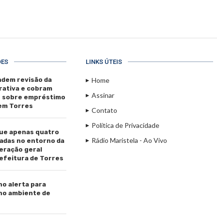
ÕES
LINKS ÚTEIS
dem revisão da
Home
rativa e cobram
Assinar
s sobre empréstimo
 em Torres
Contato
Política de Privacidade
ue apenas quatro
Rádio Maristela - Ao Vivo
adas no entorno da
beração geral
efeitura de Torres
ho alerta para
 no ambiente de