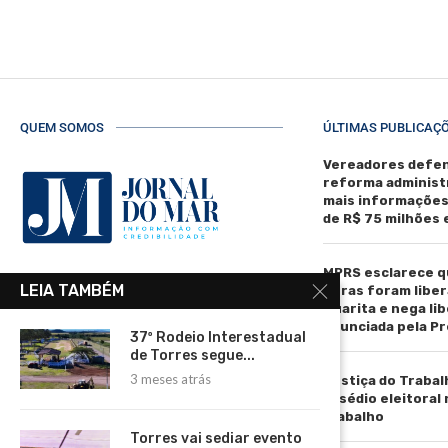
QUEM SOMOS
ÚLTIMAS PUBLICAÇ
Vereadores defen
reforma administ
mais informaçõe
de R$ 75 milhões
MPRS esclarece q
R. Manoel de Matos Pereira, 40 -
LEIA TAMBÉM
obras foram liber
Centro, Torres - RS, 95560-000
Guarita e nega li
anunciada pela Pr
Telefone: (51) 3664-4188
37º Rodeio Interestadual
de Torres segue...
Email:
3 meses atrás
Justiça do Trabal
comercial@jornaldomar.combr
assédio eleitoral
Email:
trabalho
imprensa@jornaldomar.combr
Torres vai sediar evento