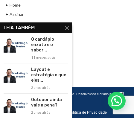
Home
Assinar
Contato
LEIA TAMBÉM
Política de Privacidade
O cardápio
Rádio Maristela - Ao Vivo
enxuto e o
sabor...
ASSINE
11 meses atrás
ASSINE
Layout e
estratégia o que
eles...
2 anos atrás
Copyright 2026 – Todos os Direitos Reservados. Desenvolvido e criado por
Cadô
Agência de Marketing
Outdoor ainda
vale a pena?
Home
Contato
Política de Privacidade
2 anos atrás