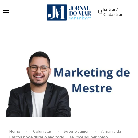
Entrar /
Cadastrar
Home
Colunistas
Sotério Júnior
A magia da
Páscoa pode durar o ano todo — se você souber como