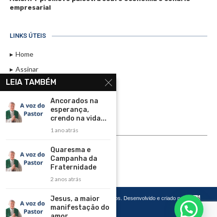
empresarial
LINKS ÚTEIS
Home
Assinar
LEIA TAMBÉM
Contato
Política de Privacidade
Ancorados na
esperança,
Rádio Maristela - Ao Vivo
crendo na vida...
1 ano atrás
ASSINE
Quaresma e
ASSINE
Campanha da
Fraternidade
2 anos atrás
Jesus, a maior
Copyright 2026 – Todos os Direitos Reservados. Desenvolvido e criado por
Cadô
Agência de Marketing
manifestação do
amor...