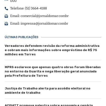
000
Telefone: (51) 3664-4188
Email:
comercial@jornaldomar.combr
Email:
imprensa@jornaldomar.combr
ÚLTIMAS PUBLICAÇÕES
Vereadores defendem revisão da reforma administrativa
e cobram mais informações sobre empréstimo de R$ 75
milhões em Torres
MPRS esclarece que apenas quatro obras foram liberadas
no entorno da Guarita e nega liberação geral anunciada
pela Prefeitura de Torres
Justiça do Trabalho alerta para assédio eleitoral no
ambiente de trabalho
ACISATT promove palestra sobre economia e cenário