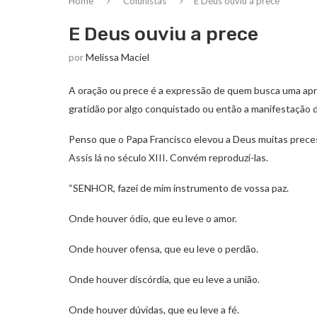
Home
Colunistas
E Deus ouviu a prece
E Deus ouviu a prece
por
Melissa Maciel
A oração ou prece é a expressão de quem busca uma ap
gratidão por algo conquistado ou então a manifestação d
Penso que o Papa Francisco elevou a Deus muitas preces.
Assis lá no século XIII. Convém reproduzi-las.
“SENHOR, fazei de mim instrumento de vossa paz.
Onde houver ódio, que eu leve o amor.
Onde houver ofensa, que eu leve o perdão.
Onde houver discórdia, que eu leve a união.
Onde houver dúvidas, que eu leve a fé.