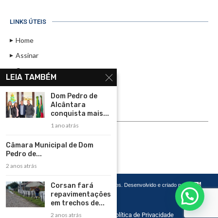
LINKS ÚTEIS
Home
Assinar
Contato
LEIA TAMBÉM
Política de Privacidade
Dom Pedro de
Rádio Maristela - Ao Vivo
Alcântara
conquista mais...
ASSINE
1 ano atrás
ASSINE
Câmara Municipal de Dom
Pedro de...
2 anos atrás
Corsan fará
Copyright 2026 – Todos os Direitos Reservados. Desenvolvido e criado por
Cadô
Agência de Marketing
repavimentações
em trechos de...
Home
Contato
Política de Privacidade
2 anos atrás