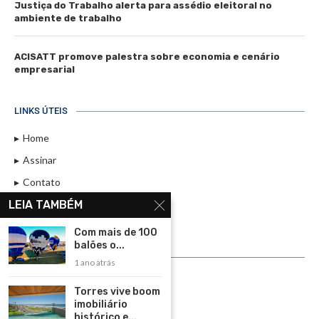
Justiça do Trabalho alerta para assédio eleitoral no
ambiente de trabalho
ACISATT promove palestra sobre economia e cenário
empresarial
LINKS ÚTEIS
Home
Assinar
Contato
LEIA TAMBÉM
Política de Privacidade
Rádio Maristela - Ao Vivo
Com mais de 100
balões o...
ASSINE
1 ano atrás
ASSINE
Torres vive boom
imobiliário
histórico e...