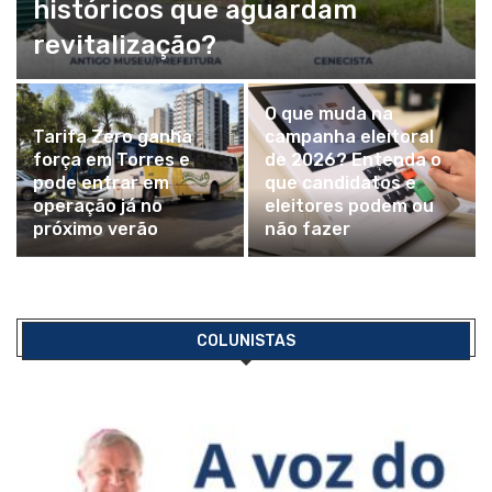
históricos que aguardam
revitalização?
O que muda na
Tarifa Zero ganha
campanha eleitoral
força em Torres e
de 2026? Entenda o
pode entrar em
que candidatos e
operação já no
eleitores podem ou
próximo verão
não fazer
COLUNISTAS