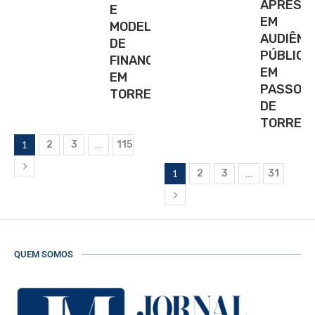
APRESE
E
EM
MODELO
AUDIÊNC
DE
PÚBLICA
FINANCIAMENTO
EM
EM
PASSO
TORRES
DE
TORRES
1
2
3
…
115
1
2
3
…
31
QUEM SOMOS