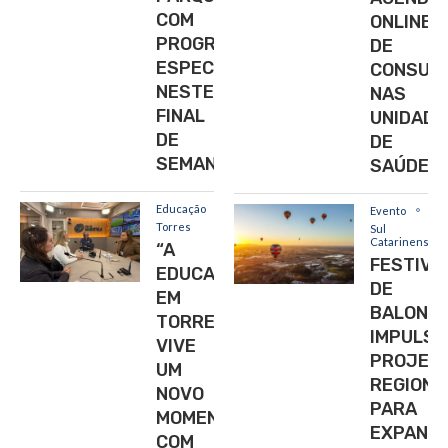
COM
ONLINE
PROGRAMAÇÃO
DE
ESPECIAL
CONSUL
NESTE
NAS
FINAL
UNIDADE
DE
DE
SEMANA
SAÚDE
Educação
Evento
Torres
Sul
Catarinense
“A
FESTIVA
EDUCAÇÃO
DE
EM
BALONI
TORRES
IMPULSI
VIVE
PROJET
UM
REGIONA
NOVO
PARA
MOMENTO
EXPANDI
COM