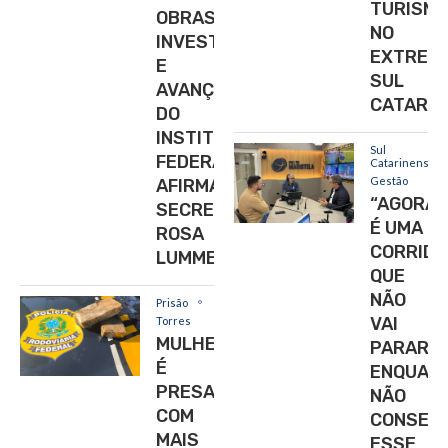
TURISM
OBRAS,
NO
INVESTIMENTOS
EXTREM
E
SUL
AVANÇO
CATARIN
DO
INSTITUTO
Sul
FEDERAL”,
Catarinense
Gestão
AFIRMA
“AGORA
SECRETÁRIA
É UMA
ROSA
CORRIDA
LUMMERTZ
QUE
NÃO
Prisão
VAI
Torres
MULHER
PARAR
É
ENQUAN
PRESA
NÃO
COM
CONSEG
MAIS
ESSE