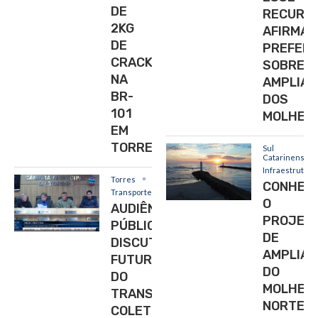
DE
RECURSO
2KG
AFIRMA
DE
PREFEIT
CRACK
SOBRE
NA
AMPLIA
BR-
DOS
101
MOLHES
EM
TORRES
Sul
Catarinense
Infraestrutura
Torres
CONHEÇ
Transporte
O
AUDIÊNCIA
PROJET
PÚBLICA
DE
DISCUTE
AMPLIA
FUTURO
DO
DO
MOLHE
TRANSPORTE
NORTE
COLETIVO