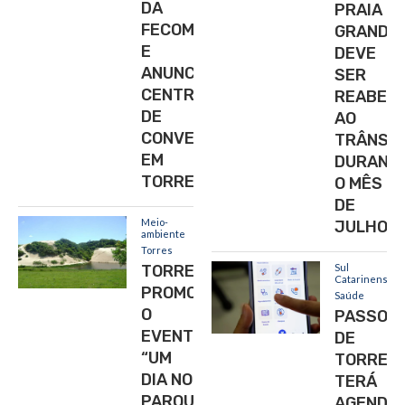
DA
PRAIA
FECOMÉRCIO/RS
GRANDE/
E
DEVE
ANUNCIA
SER
CENTRO
REABER
DE
AO
CONVENÇÕES
TRÂNSIT
EM
DURANT
TORRES
O MÊS
DE
Meio-
JULHO
ambiente
Torres
TORRES
Sul
Catarinense
PROMOVE
Saúde
O
PASSO
EVENTO
DE
“UM
TORRES
DIA NO
TERÁ
PARQUE”
AGENDA