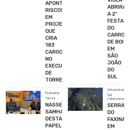
APONTA
ABRIRÁ
RISCOS
A 2ª
EM
FESTA
PROJETO
DO
QUE
CARRO
CRIA
DE BOI
183
EM
CARGOS
SÃO
NO
JOÃO
EXECUTIVO
DO
DE
SUL
TORRES
Infraestrutura
Economia
Sul
Torres
Catarinense
NASSER
SERRA
SAMHAN
DO
DESTACA
FAXINAL,
PAPEL
EM