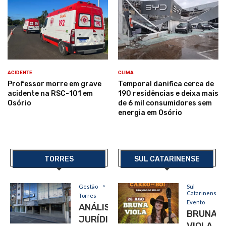
ACIDENTE
CLIMA
Professor morre em grave
Temporal danifica cerca de
acidente na RSC-101 em
190 residências e deixa mais
Osório
de 6 mil consumidores sem
energia em Osório
TORRES
SUL CATARINENSE
Gestão
Sul
Catarinense
Torres
Evento
ANÁLISE
BRUNA
JURÍDICA
VIOLA